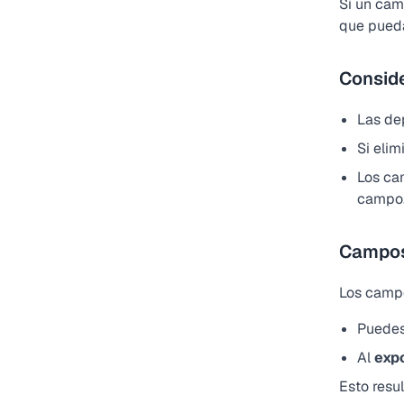
Si un cam
que pueda
Consid
Las de
Si elim
Los ca
campo
Campos
Los campo
Puede
Al
exp
Esto resu