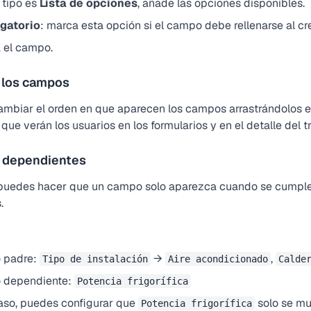
l tipo es
Lista de opciones
, añade las opciones disponibles.
igatorio
: marca esta opción si el campo debe rellenarse al cre
 el campo.
 los campos
mbiar el orden en que aparecen los campos arrastrándolos en 
 que verán los usuarios en los formularios y en el detalle del t
 dependientes
uedes hacer que un campo solo aparezca cuando se cumple 
s
.
 padre:
→
,
Tipo de instalación
Aire acondicionado
Calde
 dependiente:
Potencia frigorífica
aso, puedes configurar que
solo se m
Potencia frigorífica