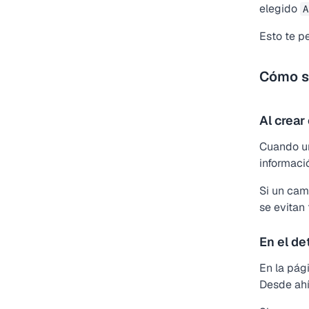
elegido
A
Esto te p
Cómo se
Al crear
Cuando un
informac
Si un cam
se evitan
En el de
En la pág
Desde ahí