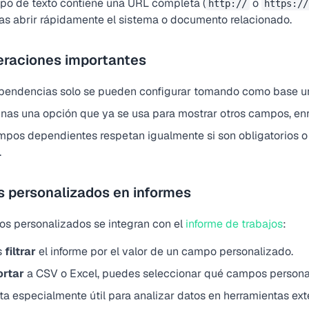
po de texto contiene una URL completa (
o
http://
https://
s abrir rápidamente el sistema o documento relacionado.
eraciones importantes
pendencias solo se pueden configurar tomando como base 
inas una opción que ya se usa para mostrar otros campos, enr
mpos dependientes respetan igualmente si son obligatorios o 
.
 personalizados en informes
s personalizados se integran con el
informe de trabajos
:
s
filtrar
el informe por el valor de un campo personalizado.
ortar
a CSV o Excel, puedes seleccionar qué campos personaliz
lta especialmente útil para analizar datos en herramientas ex