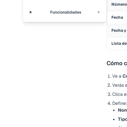
Número
Funcionalidades
▾
Fecha
Fecha y
Lista d
Cómo c
Ve a
C
Verás e
Clica 
Define
Nom
Tip