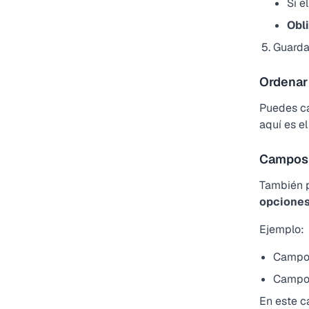
Si e
Obl
Guarda
Ordenar
Puedes ca
aquí es el
Campos
También p
opcione
Ejemplo:
Campo
Campo
En este c