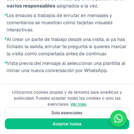
varios responsables
asignados a la vez.
Los enlaces a trabajos de enrutar en mensajes y
comentarios se muestran como tarjetas visuales
interactivas.
Al crear un parte de trabajo desde una visita, si ya has
fichado la salida, enrutar te pregunta si quieres marcar
la visita como completada antes de continuar.
Vista previa del mensaje al seleccionar una plantilla al
iniciar una nueva conversación por WhatsApp.
4 de marzo de 2026
Utilizamos cookies propias y de terceros para analíticas y
publicidad. Puedes aceptar todas las cookies o solo las
esenciales.
Ver más
Chat de WhatsApp mejorado
: selector unificado de
teléfono y plantilla al iniciar conversaciones, envío
Solo esenciales
asíncrono de mensajes y deduplicación de mensajes
Aceptar todas
multimedia.