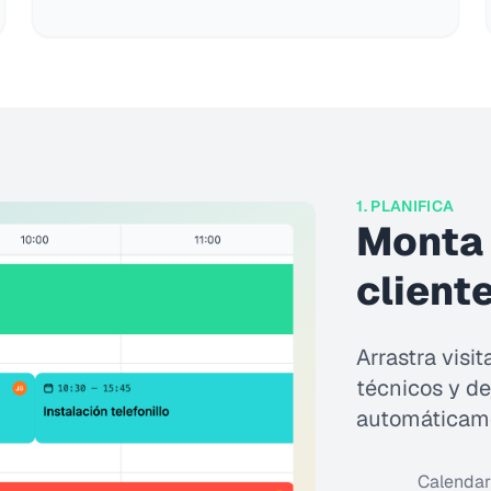
1. PLANIFICA
Monta l
client
Arrastra visit
técnicos y de
automáticame
Calendari