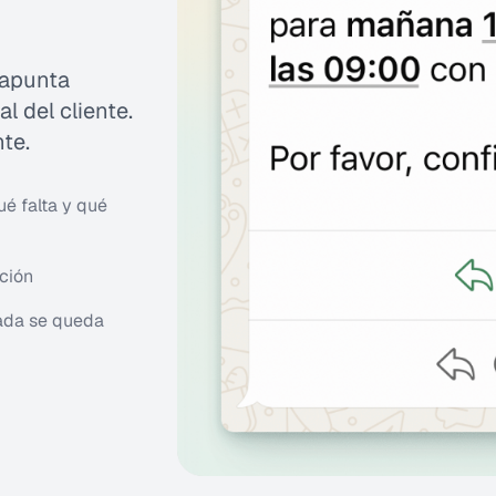
 apunta
al del cliente.
te.
ué falta y qué
ación
ada se queda