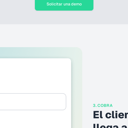
Solicitar una demo
3. COBRA
El clie
llega a