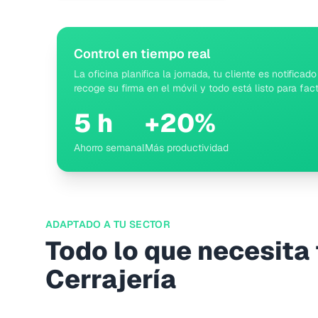
Control en tiempo real
La oficina planifica la jornada, tu cliente es notifica
recoge su firma en el móvil y todo está listo para fact
5 h
+20%
Ahorro semanal
Más productividad
ADAPTADO A TU SECTOR
Todo lo que necesita
Cerrajería