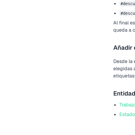
#descu
#descu
Al final 
queda a c
Añadir
Desde la 
elegidas 
etiquetas
Entidad
Trabaj
Estado