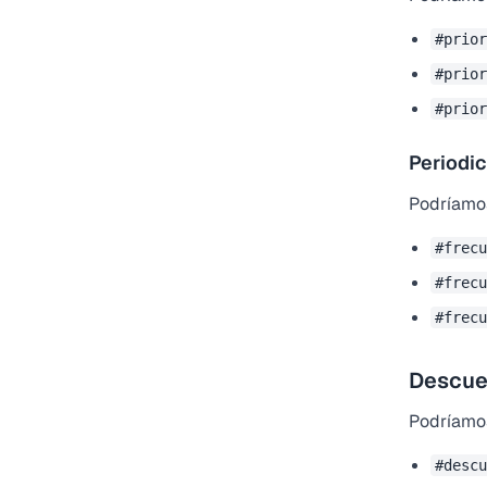
#prior
#prior
#prior
Periodi
Podríamos
#frecu
#frecu
#frecu
Descue
Podríamos
#descu