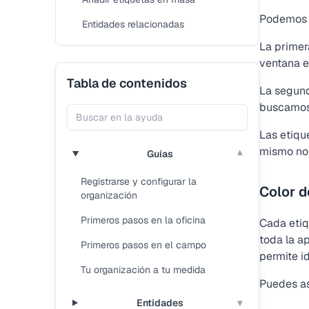
Podemos c
Entidades relacionadas
La prime
ventana e
Tabla de contenidos
La segund
buscamos 
Las etiqu
mismo no
Guías
▾
Registrarse y configurar la
Color d
organización
Primeros pasos en la oficina
Cada etiq
toda la ap
Primeros pasos en el campo
permite id
Tu organización a tu medida
Puedes as
Entidades
▾