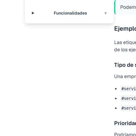
Podemo
Funcionalidades
▾
Ejemplo
Las etiqu
de los ej
Tipo de 
Una empres
#servi
#servi
#servi
Priorida
Podríamos 